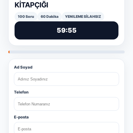
KİTAPÇIĞI
100 Soru
60 Dakika
YENILEME SİLAHSIZ
59:55
Ad Soyad
Telefon
E-posta